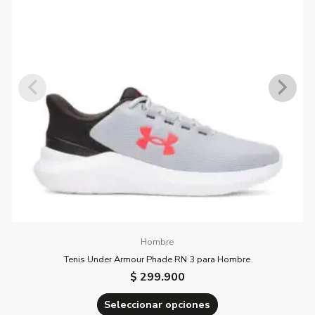
variantes.
Las
opciones
se
pueden
elegir
en
la
página
de
producto
Hombre
Tenis Under Armour Phade RN 3 para Hombre
$
299.900
Seleccionar opciones