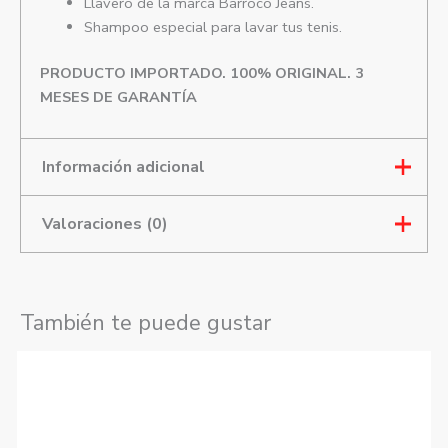
Llavero de la marca Barroco Jeans.
Shampoo especial para lavar tus tenis.
PRODUCTO IMPORTADO. 100% ORIGINAL. 3
MESES DE GARANTÍA
Información adicional
Valoraciones (0)
Color
Gris
Genero
Hombre
Talla
7.5, 8, 8.5, 9, 9.5, 10.5
Mostrar comentarios
También te puede gustar
Este
No hay valoraciones aún.
producto
tiene
Solo los usuarios registrados que hayan comprado
múltiples
este producto pueden hacer una valoración.