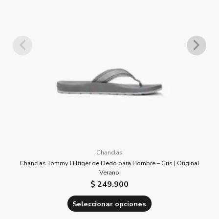
Las
opciones
se
pueden
elegir
en
la
página
de
producto
Chanclas
Chanclas Tommy Hilfiger de Dedo para Hombre – Gris | Original
Verano
$
249.900
Seleccionar opciones