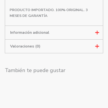
PRODUCTO IMPORTADO. 100% ORIGINAL. 3
MESES DE GARANTÍA
Información adicional
Valoraciones (0)
Talla
39, 40, 41, 42, 43, 44
Genero
Hombre
Color
Azul oscuro
Mostrar comentarios
También te puede gustar
Este
No hay valoraciones aún.
producto
tiene
Solo los usuarios registrados que hayan comprado
múltiples
este producto pueden hacer una valoración.
variantes.