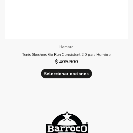
página
de
producto
Hombre
Tenis Skechers Go Run Consistent 2.0 para Hombre
$
409.900
Seleccionar opciones