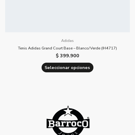
de
producto
Adidas
Tenis Adidas Grand Court Base – Blanco/Verde (IH4717)
$
399.900
Seleccionar opciones