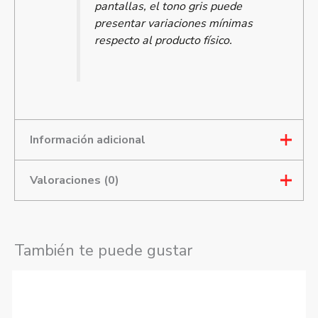
pantallas, el tono gris puede
presentar variaciones mínimas
respecto al producto físico.
Información adicional
Valoraciones (0)
Talla
7.5, 8.5, 9, 10
Mostrar comentarios
También te puede gustar
Este
No hay valoraciones aún.
producto
tiene
Solo los usuarios registrados que hayan comprado