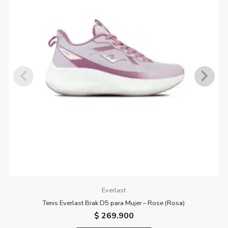
múltiples
este producto pueden hacer una valoración.
variantes.
Las
opciones
se
pueden
elegir
en
la
página
de
producto
Everlast
Tenis Everlast Brak D5 para Mujer – Rose (Rosa)
$
269.900