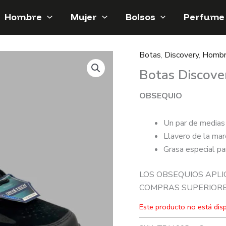
Hombre
Mujer
Bolsos
Perfume
Botas
,
Discovery
,
Homb
Botas Discov
OBSEQUIO
Un par de medias
Llavero de la mar
Grasa especial pa
LOS OBSEQUIOS APLI
COMPRAS SUPERIORES
Este producto no está dis