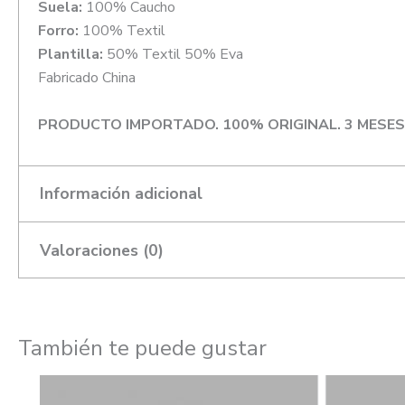
Suela:
100% Caucho
Forro:
100% Textil
Plantilla:
50% Textil 50% Eva
Fabricado China
PRODUCTO IMPORTADO. 100% ORIGINAL. 3 MESES
Información adicional
Valoraciones (0)
Talla
7.5, 8.5, 10, 10.5
Genero
Hombre
Color
Negro
También te puede gustar
El
El
Este
No hay valoraciones aún.
precio
precio