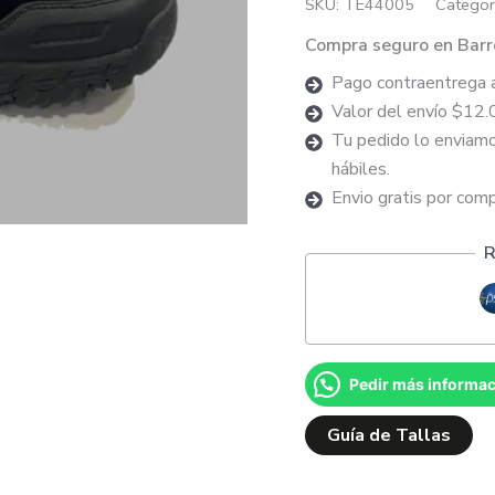
SKU:
TE44005
Categor
Compra seguro en Barr
Pago contraentrega 
Valor del envío $12.
Tu pedido lo enviamo
hábiles.
Envio gratis por com
R
Pedir más informa
Guía de Tallas