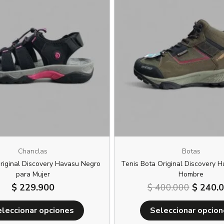
producto
original
era:
tiene
oducto pueden hacer una valoración.
$ 400.0
múltiples
variantes.
Las
opciones
se
pueden
elegir
en
la
página
Chanclas
Botas
de
riginal Discovery Havasu Negro
Tenis Bota Original Discovery 
producto
para Mujer
Hombre
$
229.900
$
400.000
$
240.
leccionar opciones
Seleccionar opcio