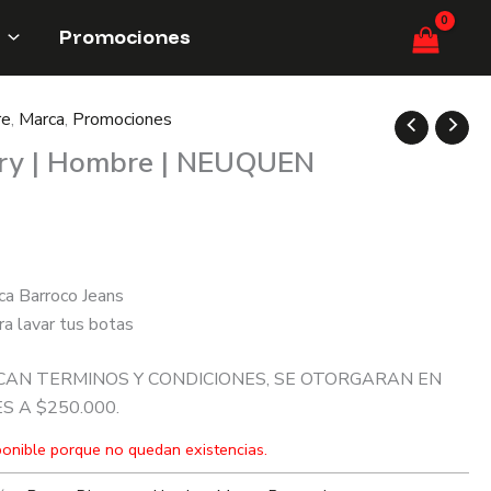
Promociones
re
,
Marca
,
Promociones
ery | Hombre | NEUQUEN
ca Barroco Jeans
ra lavar tus botas
CAN TERMINOS Y CONDICIONES, SE OTORGARAN EN
 A $250.000.
ponible porque no quedan existencias.