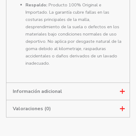
Respaldo:
Producto 100% Original e
Importado. La garantía cubre fallas en las
costuras principales de la malla,
desprendimiento de la suela o defectos en los
materiales bajo condiciones normales de uso
deportivo. No aplica por desgaste natural de la
goma debido al kilometraje, raspaduras
accidentales o daños derivados de un lavado
inadecuado.
Información adicional
Valoraciones (0)
Talla
5, 6, 7.5, 8
Mostrar comentarios