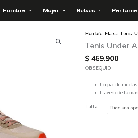
Hombre
Mujer
Bolsos
Perfume
Hombre
,
Marca
,
Tenis
,
U
Tenis
Under
Tenis Under A
Armour
$
469.900
Charged
Bandit
OBSEQUIO
Trail
cantidad
Un par de medias
Llavero de la mar
Talla