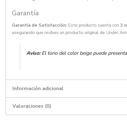
Garantía
Garantía de Satisfacción:
Este producto cuenta con
3 
asegurando que recibes un producto original de Under Armo
Aviso:
El tono del color beige puede presentar
Información adicional
Valoraciones (0)
Talla
8, 8.5, 9, 9.5, 10