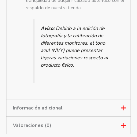
tranquilidad de adquirir calzado auténtico con el
respaldo de nuestra tienda.
Aviso:
Debido a la edición de
fotografía y la calibración de
diferentes monitores, el tono
azul (NVY) puede presentar
ligeras variaciones respecto al
producto físico.
Información adicional
Valoraciones (0)
Talla
7, 9, 10.5