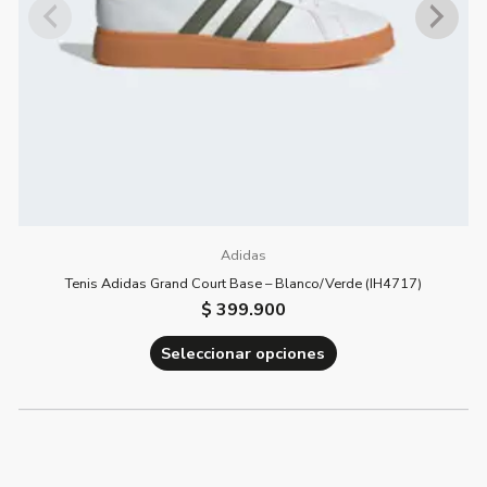
elegir
en
la
página
de
producto
Adidas
Tenis Adidas Grand Court Base – Blanco/Verde (IH4717)
$
399.900
Seleccionar opciones