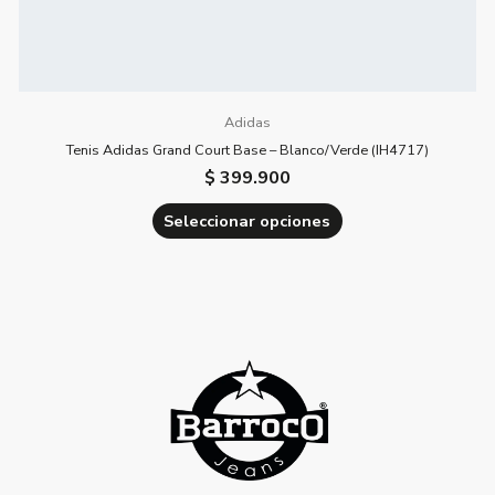
producto
Adidas
Tenis Adidas Grand Court Base – Blanco/Verde (IH4717)
$
399.900
Seleccionar opciones