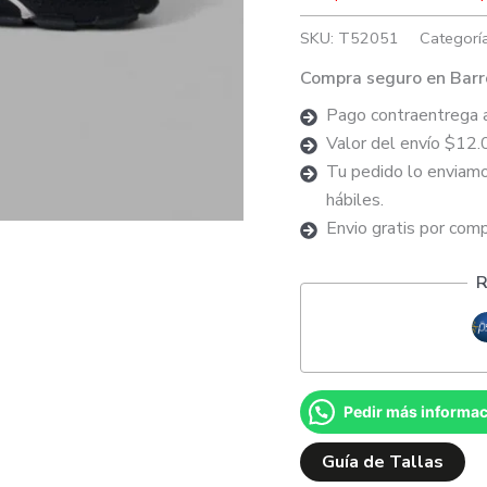
SKU:
T52051
Categorí
Compra seguro en Barr
Pago contraentrega 
Valor del envío $12.
Tu pedido lo enviamo
hábiles.
Envio gratis por com
R
Pedir más informa
Guía de Tallas