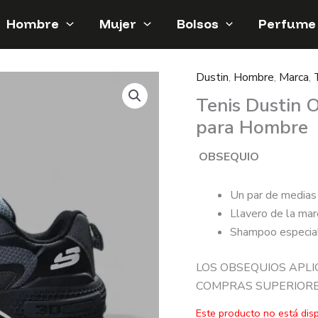
Hombre
Mujer
Bolsos
Perfume
Dustin
,
Hombre
,
Marca
,
Tenis Dustin 
para Hombre
OBSEQUIO
Un par de medias
Llavero de la mar
Shampoo especial 
LOS OBSEQUIOS APLI
COMPRAS SUPERIORES
Este producto no está dis