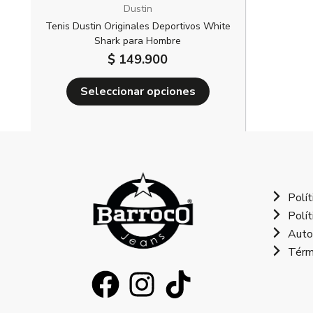
página
Dustin
de
Tenis Dustin Originales Deportivos White
producto
Shark para Hombre
$
149.900
Seleccionar opciones
Polít
Polít
Auto
Térm