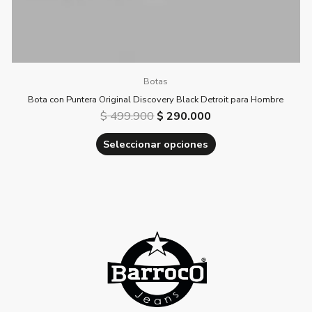
producto
Botas
Bota con Puntera Original Discovery Black Detroit para Hombre
$
499.900
$
290.000
Seleccionar opciones