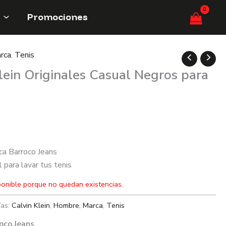
Promociones
rca
,
Tenis
lein Originales Casual Negros para
ca Barroco Jeans
para lavar tus tenis
ponible porque no quedan existencias.
ías:
Calvin Klein
,
Hombre
,
Marca
,
Tenis
oco Jeans