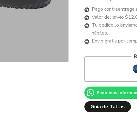
Pago contraentrega 
Valor del envío $12.
Tu pedido lo enviamo
hábiles.
Envio gratis por com
R
Pedir más informa
Guía de Tallas