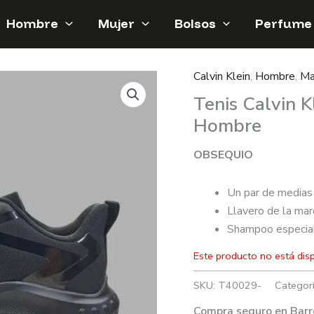
Hombre
Mujer
Bolsos
Perfume
Calvin Klein
,
Hombre
,
Ma
Tenis Calvin K
Hombre
OBSEQUIO
Un par de medias
Llavero de la mar
Shampoo especial 
Este producto no está dis
SKU:
T40029-
Categor
Compra seguro en Barr