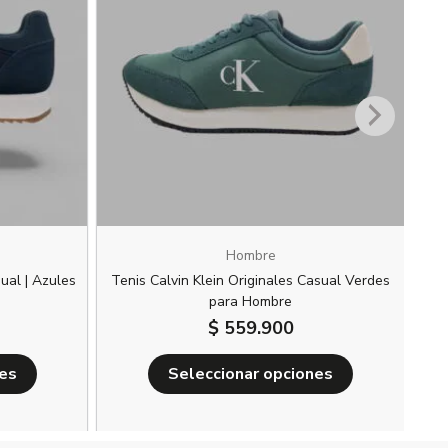
múltiples
múltiples
variantes.
variantes.
Las
Las
opciones
opciones
se
se
pueden
pueden
elegir
elegir
en
en
la
la
página
página
Hombre
de
de
sual | Azules
Tenis Calvin Klein Originales Casual Verdes
producto
producto
para Hombre
C
$
559.900
nes
Seleccionar opciones