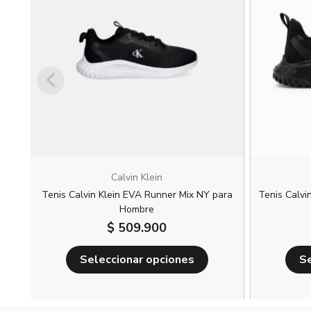
múltiples
variantes.
Las
opciones
se
pueden
elegir
en
la
página
Calvin Klein
de
Tenis Calvin Klein EVA Runner Mix NY para
Tenis Calvi
producto
Hombre
$
509.900
Seleccionar opciones
Se