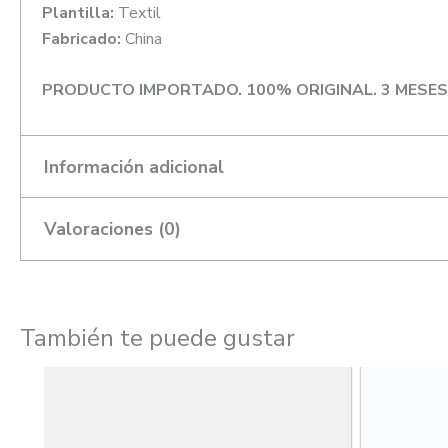
Plantilla:
Textil
Fabricado:
China
PRODUCTO IMPORTADO. 100% ORIGINAL. 3 MESES
Información adicional
Valoraciones (0)
Talla
41, 42, 43, 44
También te puede gustar
Este
No hay valoraciones aún.
producto
tiene
Solo los usuarios registrados que hayan comprado este pr