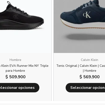
múltiples
variantes.
Las
opciones
se
pueden
elegir
en
la
página
Hombre
Calvin Klein
de
n Klein EVA Runner Mix NY Triple
Tenis Original | Calvin Klein | Ca
producto
para Hombre
| Hombre
$
509.900
$
569.900
leccionar opciones
Seleccionar opcio